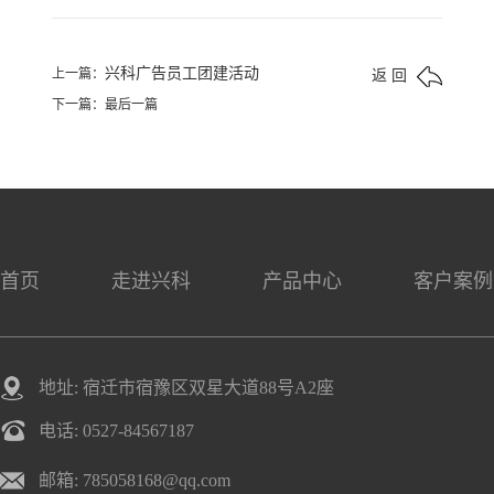
兴科广告员工团建活动
上一篇：
返 回
下一篇：最后一篇
首页
走进兴科
产品中心
客户案例
地址: 宿迁市宿豫区双星大道88号A2座
电话: 0527-84567187
邮箱: 785058168@qq.com